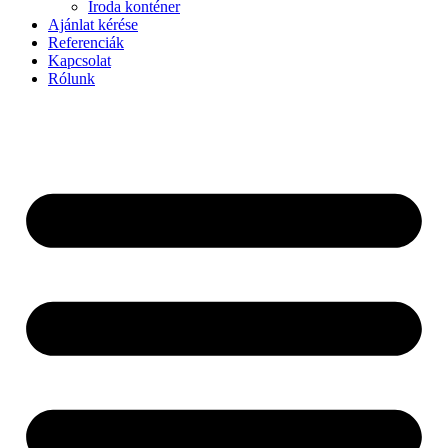
Iroda konténer
Ajánlat kérése
Referenciák
Kapcsolat
Rólunk