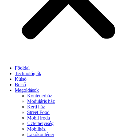
Főoldal
Technológiák
Külső
Belső
Megoldások
Konténerház
Moduláris ház
Kerti ház
Street Food
Mobil iroda
Üzlethelyiség
Mobilház
Lakókonténer