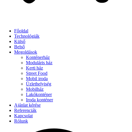
Főoldal
Technológiák
Külső
Belső
Megoldások
Konténerház
Moduláris ház
Kerti ház
Street Food
Mobil iroda
Üzlethelyiség
Mobilház
Lakókonténer
Iroda konténer
Ajánlat kérése
Referenciák
Kapcsolat
Rólunk