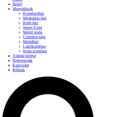
Belső
Megoldások
Konténerház
Moduláris ház
Kerti ház
Street Food
Mobil iroda
Üzlethelyiség
Mobilház
Lakókonténer
Iroda konténer
Ajánlat kérése
Referenciák
Kapcsolat
Rólunk