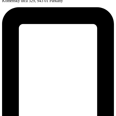
Komensky utca 329, 943 01 Párkány