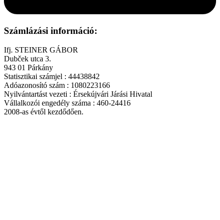
Számlázási információ:
Ifj. STEINER GÁBOR
Dubček utca 3.
943 01 Párkány
Statisztikai számjel : 44438842
Adóazonosító szám : 1080223166
Nyilvántartást vezeti : Érsekújvári Járási Hivatal
Vállalkozói engedély száma : 460-24416
2008-as évtől kezdődően.