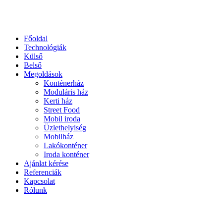
Főoldal
Technológiák
Külső
Belső
Megoldások
Konténerház
Moduláris ház
Kerti ház
Street Food
Mobil iroda
Üzlethelyiség
Mobilház
Lakókonténer
Iroda konténer
Ajánlat kérése
Referenciák
Kapcsolat
Rólunk