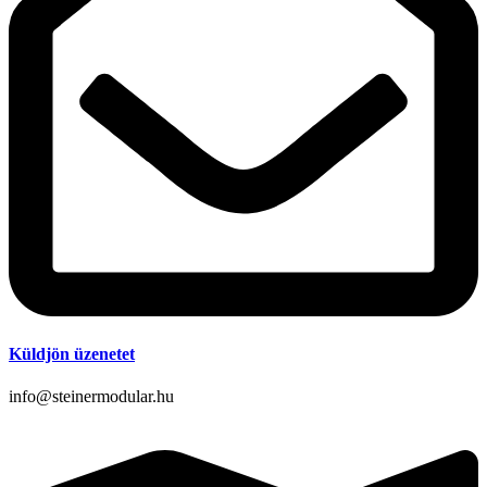
Küldjön üzenetet
info@steinermodular.hu