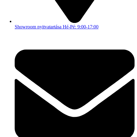
Showroom nyitvatartása Hé-Pé: 9:00-17:00