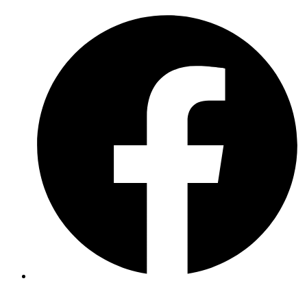
Ugrás
a
tartalomhoz