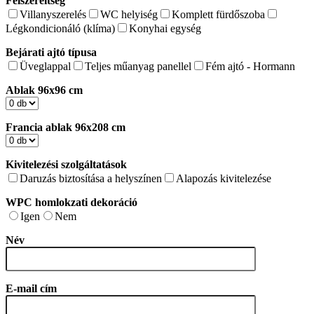
Felszereltség
Villanyszerelés
WC helyiség
Komplett fürdőszoba
Légkondicionáló (klíma)
Konyhai egység
Bejárati ajtó típusa
Üveglappal
Teljes műanyag panellel
Fém ajtó - Hormann
Ablak 96x96 cm
Francia ablak 96x208 cm
Kivitelezési szolgáltatások
Daruzás biztosítása a helyszínen
Alapozás kivitelezése
WPC homlokzati dekoráció
Igen
Nem
Név
E-mail cím