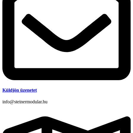
Küldjön üzenetet
info@steinermodular.hu