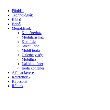
Főoldal
Technológiák
Külső
Belső
Megoldások
Konténerház
Moduláris ház
Kerti ház
Street Food
Mobil iroda
Üzlethelyiség
Mobilház
Lakókonténer
Iroda konténer
Ajánlat kérése
Referenciák
Kapcsolat
Rólunk