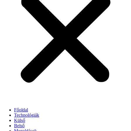
Főoldal
Technológiák
Külső
Belső
Megoldások