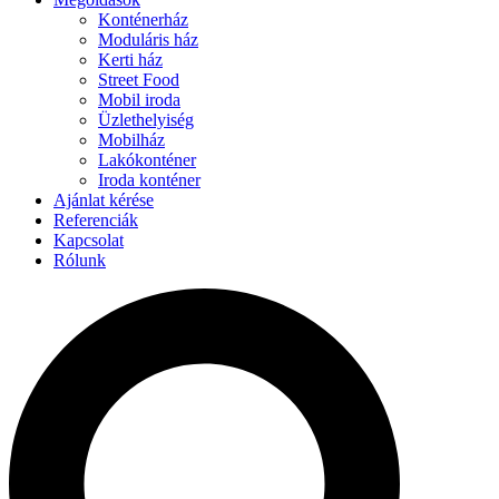
Konténerház
Moduláris ház
Kerti ház
Street Food
Mobil iroda
Üzlethelyiség
Mobilház
Lakókonténer
Iroda konténer
Ajánlat kérése
Referenciák
Kapcsolat
Rólunk