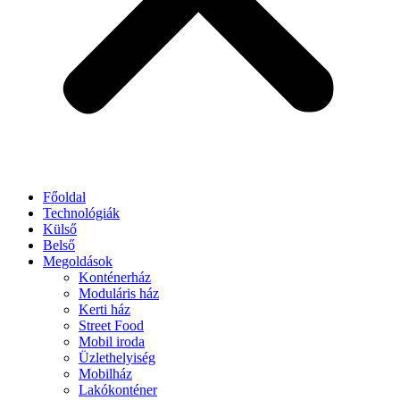
Főoldal
Technológiák
Külső
Belső
Megoldások
Konténerház
Moduláris ház
Kerti ház
Street Food
Mobil iroda
Üzlethelyiség
Mobilház
Lakókonténer