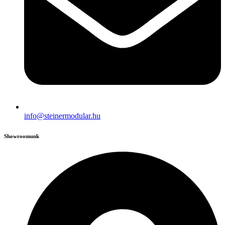
info@steinermodular.hu
Showroomunk