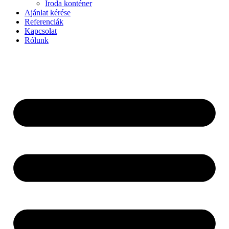
Iroda konténer
Ajánlat kérése
Referenciák
Kapcsolat
Rólunk