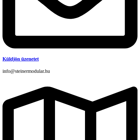
Küldjön üzenetet
info@steinermodular.hu