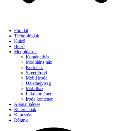
Főoldal
Technológiák
Külső
Belső
Megoldások
Konténerház
Moduláris ház
Kerti ház
Street Food
Mobil iroda
Üzlethelyiség
Mobilház
Lakókonténer
Iroda konténer
Ajánlat kérése
Referenciák
Kapcsolat
Rólunk