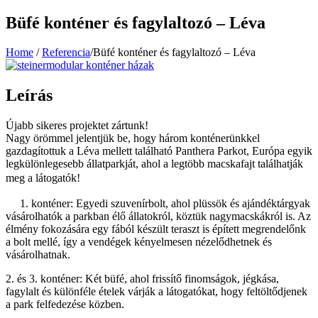
Büfé konténer és fagylaltozó – Léva
Home
/
Referencia
/
Büfé konténer és fagylaltozó – Léva
Leírás
Újabb sikeres projektet zártunk!
Nagy örömmel jelentjük be, hogy három konténerünkkel
gazdagítottuk a Léva mellett található Panthera Parkot, Európa egyik
legkülönlegesebb állatparkját, ahol a legtöbb macskafajt találhatják
meg a látogatók!
1. konténer: Egyedi szuvenírbolt, ahol plüssök és ajándéktárgyak
vásárolhatók a parkban élő állatokról, köztük nagymacskákról is. Az
élmény fokozására egy fából készült teraszt is épített megrendelőnk
a bolt mellé, így a vendégek kényelmesen nézelődhetnek és
vásárolhatnak.
2. és 3. konténer: Két büfé, ahol frissítő finomságok, jégkása,
fagylalt és különféle ételek várják a látogatókat, hogy feltöltődjenek
a park felfedezése közben.