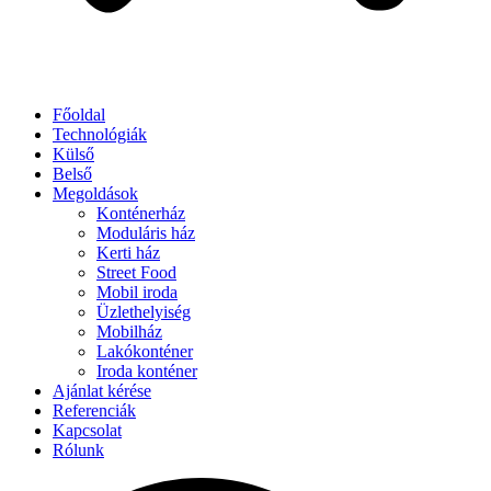
Főoldal
Technológiák
Külső
Belső
Megoldások
Konténerház
Moduláris ház
Kerti ház
Street Food
Mobil iroda
Üzlethelyiség
Mobilház
Lakókonténer
Iroda konténer
Ajánlat kérése
Referenciák
Kapcsolat
Rólunk