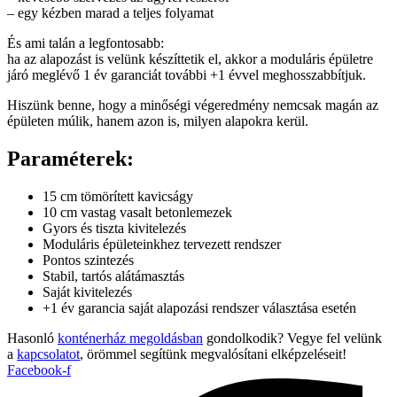
– egy kézben marad a teljes folyamat
És ami talán a legfontosabb:
ha az alapozást is velünk készíttetik el, akkor a moduláris épületre
járó meglévő 1 év garanciát további +1 évvel meghosszabbítjuk.
Hiszünk benne, hogy a minőségi végeredmény nemcsak magán az
épületen múlik, hanem azon is, milyen alapokra kerül.
Paraméterek:
15 cm tömörített kavicságy
10 cm vastag vasalt betonlemezek
Gyors és tiszta kivitelezés
Moduláris épületeinkhez tervezett rendszer
Pontos szintezés
Stabil, tartós alátámasztás
Saját kivitelezés
+1 év garancia saját alapozási rendszer választása esetén
Hasonló
konténerház megoldásban
gondolkodik? Vegye fel velünk
a
kapcsolatot
, örömmel segítünk megvalósítani elképzeléseit!
Facebook-f