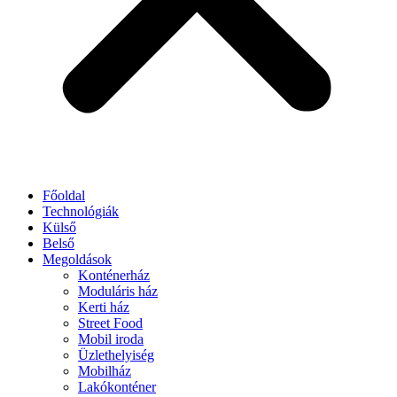
Főoldal
Technológiák
Külső
Belső
Megoldások
Konténerház
Moduláris ház
Kerti ház
Street Food
Mobil iroda
Üzlethelyiség
Mobilház
Lakókonténer