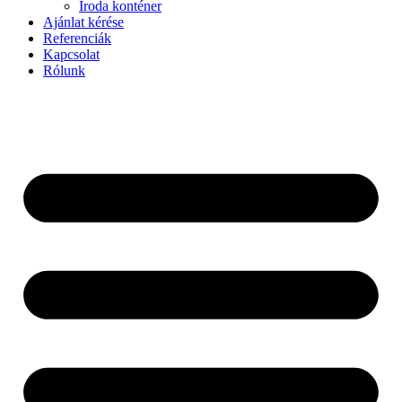
Iroda konténer
Ajánlat kérése
Referenciák
Kapcsolat
Rólunk