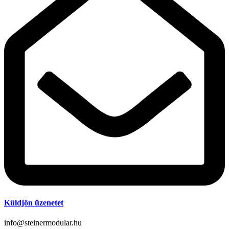
Küldjön üzenetet
info@steinermodular.hu