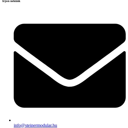
Írjon nekünk
info@steinermodular.hu