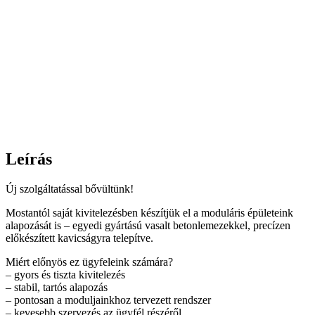
Leírás
Új szolgáltatással bővültünk!
Mostantól saját kivitelezésben készítjük el a moduláris épületeink
alapozását is – egyedi gyártású vasalt betonlemezekkel, precízen
előkészített kavicságyra telepítve.
Miért előnyös ez ügyfeleink számára?
– gyors és tiszta kivitelezés
– stabil, tartós alapozás
– pontosan a moduljainkhoz tervezett rendszer
– kevesebb szervezés az ügyfél részéről