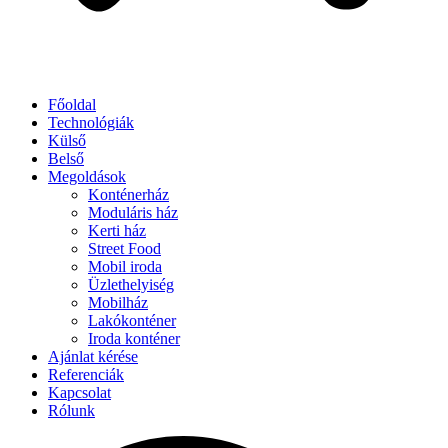
Főoldal
Technológiák
Külső
Belső
Megoldások
Konténerház
Moduláris ház
Kerti ház
Street Food
Mobil iroda
Üzlethelyiség
Mobilház
Lakókonténer
Iroda konténer
Ajánlat kérése
Referenciák
Kapcsolat
Rólunk