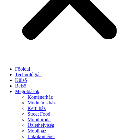
Főoldal
Technológiák
Külső
Belső
Megoldások
Konténerház
Moduláris ház
Kerti ház
Street Food
Mobil iroda
Üzlethelyiség
Mobilház
Lakókonténer