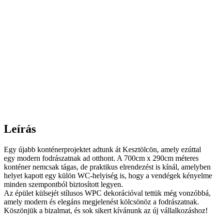
Leírás
Egy újabb konténerprojektet adtunk át Kesztölcön, amely ezúttal
egy modern fodrászatnak ad otthont. A 700cm x 290cm méteres
konténer nemcsak tágas, de praktikus elrendezést is kínál, amelyben
helyet kapott egy külön WC-helyiség is, hogy a vendégek kényelme
minden szempontból biztosított legyen.
Az épület külsejét stílusos WPC dekorációval tettük még vonzóbbá,
amely modern és elegáns megjelenést kölcsönöz a fodrászatnak.
Köszönjük a bizalmat, és sok sikert kívánunk az új vállalkozáshoz!