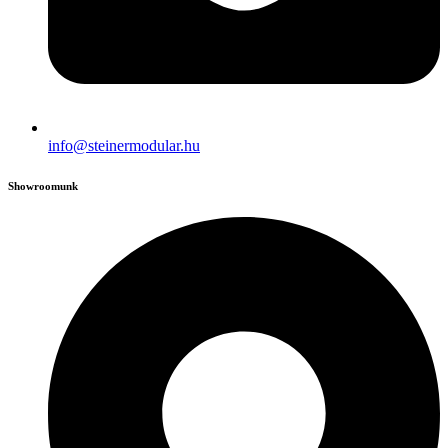
info@steinermodular.hu
Showroomunk