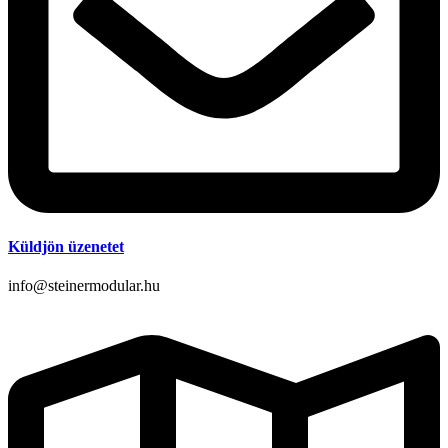
Küldjön üzenetet
info@steinermodular.hu