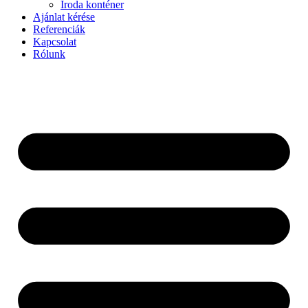
Iroda konténer
Ajánlat kérése
Referenciák
Kapcsolat
Rólunk