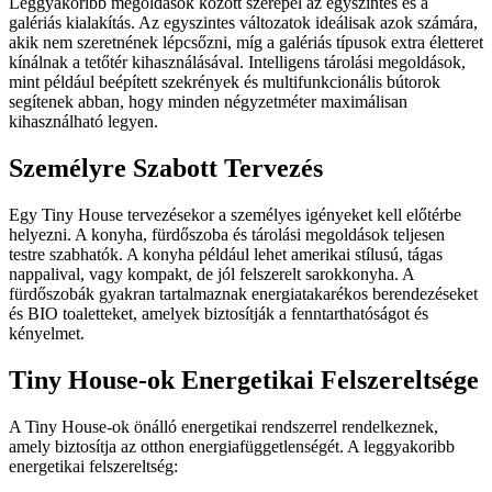
Leggyakoribb megoldások között szerepel az egyszintes és a
galériás kialakítás. Az egyszintes változatok ideálisak azok számára,
akik nem szeretnének lépcsőzni, míg a galériás típusok extra életteret
kínálnak a tetőtér kihasználásával. Intelligens tárolási megoldások,
mint például beépített szekrények és multifunkcionális bútorok
segítenek abban, hogy minden négyzetméter maximálisan
kihasználható legyen.
Személyre Szabott Tervezés
Egy Tiny House tervezésekor a személyes igényeket kell előtérbe
helyezni. A konyha, fürdőszoba és tárolási megoldások teljesen
testre szabhatók. A konyha például lehet amerikai stílusú, tágas
nappalival, vagy kompakt, de jól felszerelt sarokkonyha. A
fürdőszobák gyakran tartalmaznak energiatakarékos berendezéseket
és BIO toaletteket, amelyek biztosítják a fenntarthatóságot és
kényelmet.
Tiny House-ok Energetikai Felszereltsége
A Tiny House-ok önálló energetikai rendszerrel rendelkeznek,
amely biztosítja az otthon energiafüggetlenségét. A leggyakoribb
energetikai felszereltség: