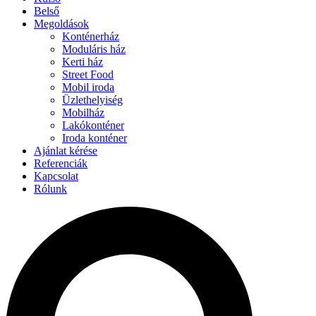
Belső
Megoldások
Konténerház
Moduláris ház
Kerti ház
Street Food
Mobil iroda
Üzlethelyiség
Mobilház
Lakókonténer
Iroda konténer
Ajánlat kérése
Referenciák
Kapcsolat
Rólunk