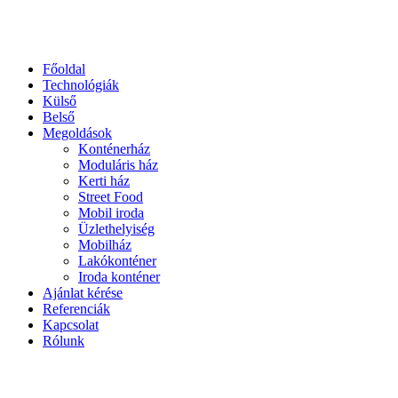
Főoldal
Technológiák
Külső
Belső
Megoldások
Konténerház
Moduláris ház
Kerti ház
Street Food
Mobil iroda
Üzlethelyiség
Mobilház
Lakókonténer
Iroda konténer
Ajánlat kérése
Referenciák
Kapcsolat
Rólunk