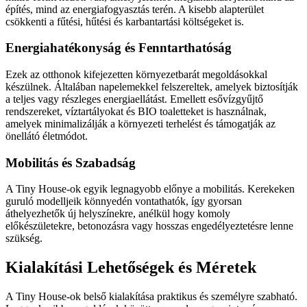
építés, mind az energiafogyasztás terén. A kisebb alapterület
csökkenti a fűtési, hűtési és karbantartási költségeket is.
Energiahatékonyság és Fenntarthatóság
Ezek az otthonok kifejezetten környezetbarát megoldásokkal
készülnek. Általában napelemekkel felszereltek, amelyek biztosítják
a teljes vagy részleges energiaellátást. Emellett esővízgyűjtő
rendszereket, víztartályokat és BIO toaletteket is használnak,
amelyek minimalizálják a környezeti terhelést és támogatják az
önellátó életmódot.
Mobilitás és Szabadság
A Tiny House-ok egyik legnagyobb előnye a mobilitás. Kerekeken
guruló modelljeik könnyedén vontathatók, így gyorsan
áthelyezhetők új helyszínekre, anélkül hogy komoly
előkészületekre, betonozásra vagy hosszas engedélyeztetésre lenne
szükség.
Kialakítási Lehetőségek és Méretek
A Tiny House-ok belső kialakítása praktikus és személyre szabható.