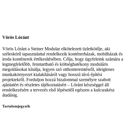
Vörös Lóránt
Vörös Lóránt a Steiner Modular elkötelezett üzletkötője, aki
széleskörű tapasztalattal rendelkezik konténerházak, mobilházak és
iroda konténerek értékesítésében. Célja, hogy ügyfeleink számára a
legmegfelelőbb, fenntartható és költséghatékony moduláris
megoldásokat kínálja, legyen szó otthonteremtésről, ideiglenes
munkakörnyezet kialakításáról vagy hosszú távú építési
projektekről. Forduljon hozzá bizalommal személyre szabott
ajánlatért és részletes tájékoztatásért – Lóránt készséggel áll
rendelkezésére a tervezés első lépéseitől egészen a kulcsrakész
átadásig.
Tartalomjegyzék