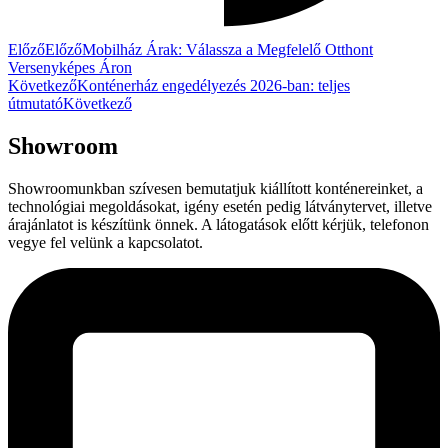
Előző
Előző
Mobilház Árak: Válassza a Megfelelő Otthont
Versenyképes Áron
Következő
Konténerház engedélyezés 2026-ban: teljes
útmutató
Következő
Showroom
Showroomunkban szívesen bemutatjuk kiállított konténereinket, a
technológiai megoldásokat, igény esetén pedig látványtervet, illetve
árajánlatot is készítünk önnek. A látogatások előtt kérjük, telefonon
vegye fel velünk a kapcsolatot.