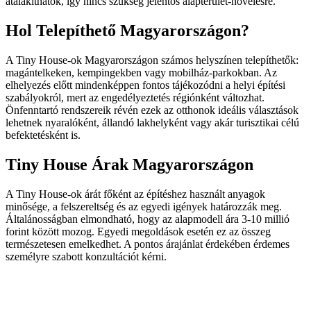
átalakíthatók, így nincs szükség jelentős alapterület-növelésre.
Hol Telepíthető Magyarországon?
A Tiny House-ok Magyarországon számos helyszínen telepíthetők:
magántelkeken, kempingekben vagy mobilház-parkokban. Az
elhelyezés előtt mindenképpen fontos tájékozódni a helyi építési
szabályokról, mert az engedélyeztetés régiónként változhat.
Önfenntartó rendszereik révén ezek az otthonok ideális választások
lehetnek nyaralóként, állandó lakhelyként vagy akár turisztikai célú
befektetésként is.
Tiny House Árak Magyarországon
A Tiny House-ok árát főként az építéshez használt anyagok
minősége, a felszereltség és az egyedi igények határozzák meg.
Általánosságban elmondható, hogy az alapmodell ára 3-10 millió
forint között mozog. Egyedi megoldások esetén ez az összeg
természetesen emelkedhet. A pontos árajánlat érdekében érdemes
személyre szabott konzultációt kérni.