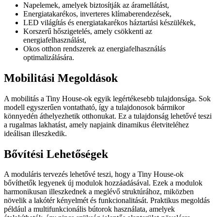
Napelemek, amelyek biztosítják az áramellátást,
Energiatakarékos, inverteres klímaberendezések,
LED világítás és energiatakarékos háztartási készülékek,
Korszerű hőszigetelés, amely csökkenti az
energiafelhasználást,
Okos otthon rendszerek az energiafelhasználás
optimalizálására.
Mobilitási Megoldások
A mobilitás a Tiny House-ok egyik legértékesebb tulajdonsága. Sok
modell egyszerűen vontatható, így a tulajdonosok bármikor
könnyedén áthelyezhetik otthonukat. Ez a tulajdonság lehetővé teszi
a rugalmas lakhatást, amely napjaink dinamikus életviteléhez
ideálisan illeszkedik.
Bővítési Lehetőségek
A moduláris tervezés lehetővé teszi, hogy a Tiny House-ok
bővíthetők legyenek új modulok hozzáadásával. Ezek a modulok
harmonikusan illeszkednek a meglévő struktúrához, miközben
növelik a lakótér kényelmét és funkcionalitását. Praktikus megoldás
például a multifunkcionális bútorok használata, amelyek