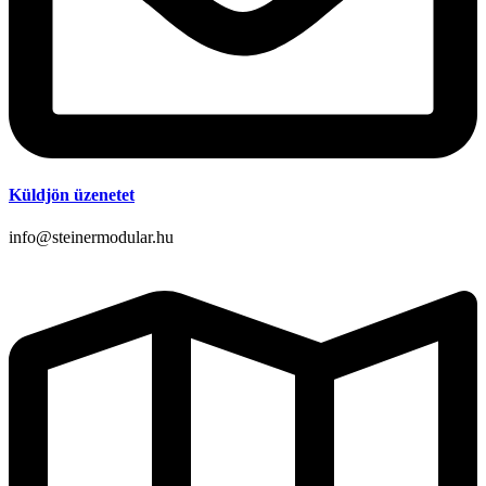
Küldjön üzenetet
info@steinermodular.hu