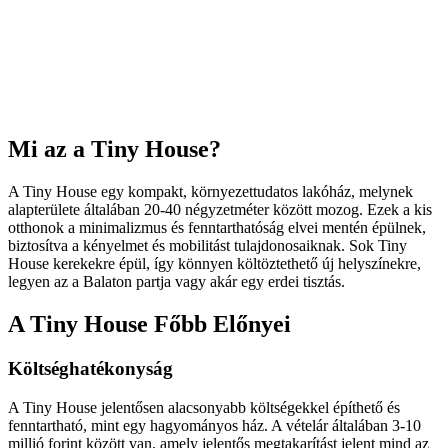
Mi az a Tiny House?
A Tiny House egy kompakt, környezettudatos lakóház, melynek
alapterülete általában 20-40 négyzetméter között mozog. Ezek a kis
otthonok a minimalizmus és fenntarthatóság elvei mentén épülnek,
biztosítva a kényelmet és mobilitást tulajdonosaiknak. Sok Tiny
House kerekekre épül, így könnyen költöztethető új helyszínekre,
legyen az a Balaton partja vagy akár egy erdei tisztás.
A Tiny House Főbb Előnyei
Költséghatékonyság
A Tiny House jelentősen alacsonyabb költségekkel építhető és
fenntartható, mint egy hagyományos ház. A vételár általában 3-10
millió forint között van, amely jelentős megtakarítást jelent mind az