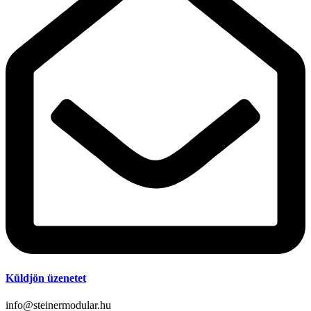
Küldjön üzenetet
info@steinermodular.hu