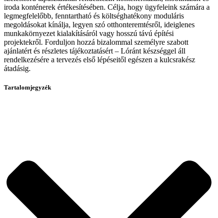
iroda konténerek értékesítésében. Célja, hogy ügyfeleink számára a
legmegfelelőbb, fenntartható és költséghatékony moduláris
megoldásokat kínálja, legyen szó otthonteremtésről, ideiglenes
munkakörnyezet kialakításáról vagy hosszú távú építési
projektekről. Forduljon hozzá bizalommal személyre szabott
ajánlatért és részletes tájékoztatásért – Lóránt készséggel áll
rendelkezésére a tervezés első lépéseitől egészen a kulcsrakész
átadásig.
Tartalomjegyzék