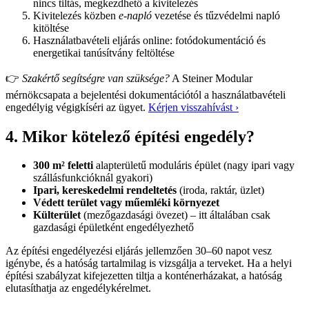
nincs tiltás, megkezdhető a kivitelezés
Kivitelezés közben
e-napló
vezetése és tűzvédelmi napló
kitöltése
Használatbavételi eljárás online: fotódokumentáció és
energetikai tanúsítvány feltöltése
👉
Szakértő segítségre van szüksége?
A Steiner Modular
mérnökcsapata a bejelentési dokumentációtól a használatbavételi
engedélyig végigkíséri az ügyet.
Kérjen visszahívást ›
4. Mikor kötelező építési engedély?
300 m² feletti
alapterületű moduláris épület (nagy ipari vagy
szállásfunkcióknál gyakori)
Ipari, kereskedelmi rendeltetés
(iroda, raktár, üzlet)
Védett terület vagy műemléki környezet
Külterület
(mezőgazdasági övezet) – itt általában csak
gazdasági épületként engedélyezhető
Az építési engedélyezési eljárás jellemzően 30–60 napot vesz
igénybe, és a hatóság tartalmilag is vizsgálja a terveket. Ha a helyi
építési szabályzat kifejezetten tiltja a konténerházakat, a hatóság
elutasíthatja az engedélykérelmet.