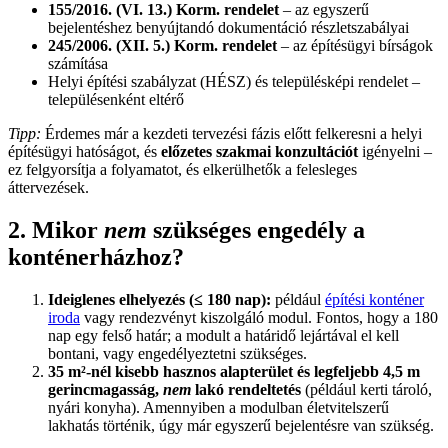
155/2016. (VI. 13.) Korm. rendelet
– az egyszerű
bejelentéshez benyújtandó dokumentáció részletszabályai
245/2006. (XII. 5.) Korm. rendelet
– az építésügyi bírságok
számítása
Helyi építési szabályzat (
HÉSZ
) és településképi rendelet –
településenként eltérő
Tipp:
Érdemes már a kezdeti tervezési fázis előtt felkeresni a helyi
építésügyi hatóságot, és
előzetes szakmai konzultációt
igényelni –
ez felgyorsítja a folyamatot, és elkerülhetők a felesleges
áttervezések.
2. Mikor
nem
szükséges engedély a
konténerházhoz?
Ideiglenes elhelyezés (≤ 180 nap):
például
építési konténer
iroda
vagy rendezvényt kiszolgáló modul. Fontos, hogy a 180
nap egy felső határ; a modult a határidő lejártával el kell
bontani, vagy engedélyeztetni szükséges.
35 m²-nél kisebb hasznos alapterület és legfeljebb 4,5 m
gerincmagasság,
nem
lakó rendeltetés
(például kerti tároló,
nyári konyha). Amennyiben a modulban életvitelszerű
lakhatás történik, úgy már egyszerű bejelentésre van szükség.