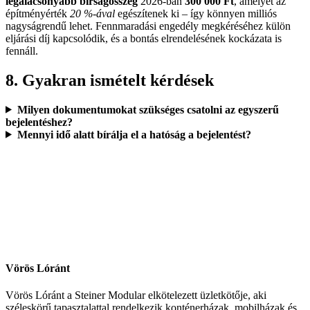
legalacsonyabb bírságösszeg
2026-ban
300 000 Ft
, amelyet az
építményérték
20 %-ával
egészítenek ki – így könnyen milliós
nagyságrendű lehet. Fennmaradási engedély megkéréséhez külön
eljárási díj kapcsolódik, és a bontás elrendelésének kockázata is
fennáll.
8. Gyakran ismételt kérdések
Milyen dokumentumokat szükséges csatolni az egyszerű
bejelentéshez?
Mennyi idő alatt bírálja el a hatóság a bejelentést?
Vörös Lóránt
Vörös Lóránt a Steiner Modular elkötelezett üzletkötője, aki
széleskörű tapasztalattal rendelkezik konténerházak, mobilházak és