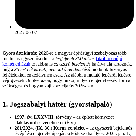
2025-06-07
Gyors áttekintés:
2026-re a magyar építésügyi szabályozás több
ponton is egyszerűsödött: a
legfeljebb 300 m²-es
lakófunkciójú
konténerházak
továbbra is
egyszerű bejelentés
hatálya alá tartoznak,
míg a
35 m²-nél kisebb, nem lakó rendeltetésű
modulok bizonyos
feltételekkel engedélymentesek. Az alábbi útmutató lépésről lépésre
végigvezeti Önöket azon, hogy mikor, milyen engedélyezési forma
szükséges, és hogyan zajlik az eljárás 2026-ban.
1. Jogszabályi háttér (gyorstalpaló)
1997. évi LXXVIII. törvény
– az épített környezet
alakításáról és védelméről (Étv.)
281/2024. (IX. 30.) Korm. rendelet
– az egyszerű bejelentés
és építési engedély új eljárási kódexe (hatályos: 2025. jan. 1.)