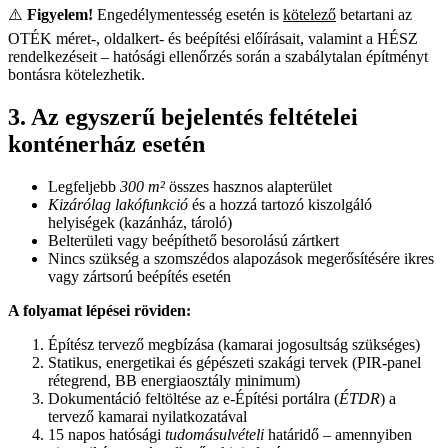
⚠️
Figyelem!
Engedélymentesség esetén is
kötelező
betartani az
OTÉK méret-, oldalkert- és beépítési előírásait, valamint a HÉSZ
rendelkezéseit – hatósági ellenőrzés során a szabálytalan építményt
bontásra kötelezhetik.
3. Az egyszerű bejelentés feltételei
konténerház esetén
Legfeljebb
300 m²
összes hasznos alapterület
Kizárólag lakófunkció
és a hozzá tartozó kiszolgáló
helyiségek (kazánház, tároló)
Belterületi vagy beépíthető besorolású zártkert
Nincs szükség a szomszédos alapozások megerősítésére ikres
vagy zártsorú beépítés esetén
A folyamat lépései röviden:
Építész tervező megbízása (kamarai jogosultság szükséges)
Statikus, energetikai és gépészeti szakági tervek (PIR-panel
rétegrend,
BB
energiaosztály minimum)
Dokumentáció feltöltése az e-Építési portálra (
ÉTDR
) a
tervező kamarai nyilatkozatával
15 napos hatósági
tudomásulvételi
határidő – amennyiben