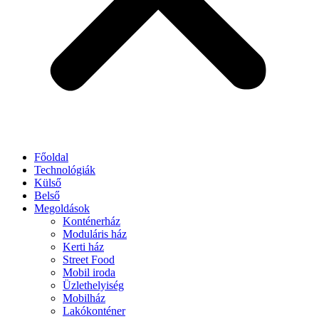
Főoldal
Technológiák
Külső
Belső
Megoldások
Konténerház
Moduláris ház
Kerti ház
Street Food
Mobil iroda
Üzlethelyiség
Mobilház
Lakókonténer