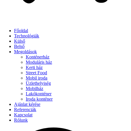
Főoldal
Technológiák
Külső
Belső
Megoldások
Konténerház
Moduláris ház
Kerti ház
Street Food
Mobil iroda
Üzlethelyiség
Mobilház
Lakókonténer
Iroda konténer
Ajánlat kérése
Referenciák
Kapcsolat
Rólunk