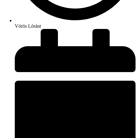
Vörös Lóránt