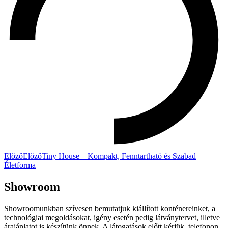
Előző
Előző
Tiny House – Kompakt, Fenntartható és Szabad
Életforma
Showroom
Showroomunkban szívesen bemutatjuk kiállított konténereinket, a
technológiai megoldásokat, igény esetén pedig látványtervet, illetve
árajánlatot is készítünk önnek. A látogatások előtt kérjük, telefonon