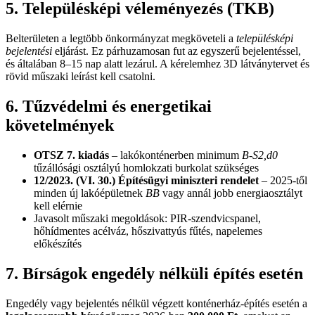
5. Településképi véleményezés (
TKB
)
Belterületen a legtöbb önkormányzat megköveteli a
településképi
bejelentési
eljárást. Ez párhuzamosan fut az egyszerű bejelentéssel,
és általában 8–15 nap alatt lezárul. A kérelemhez 3D látványtervet és
rövid műszaki leírást kell csatolni.
6. Tűzvédelmi és energetikai
követelmények
OTSZ 7. kiadás
– lakókonténerben minimum
B-S2,d0
tűzállósági osztályú homlokzati burkolat szükséges
12/2023. (VI. 30.) Építésügyi miniszteri rendelet
– 2025-től
minden új lakóépületnek
BB
vagy annál jobb energiaosztályt
kell elérnie
Javasolt műszaki megoldások: PIR-szendvicspanel,
hőhídmentes acélváz, hőszivattyús fűtés, napelemes
előkészítés
7. Bírságok engedély nélküli építés esetén
Engedély vagy bejelentés nélkül végzett konténerház-építés esetén a