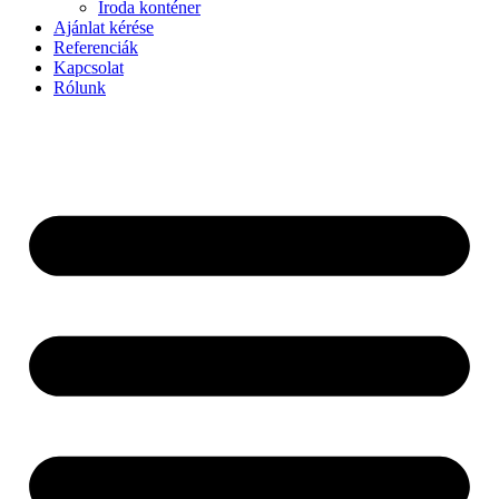
Iroda konténer
Ajánlat kérése
Referenciák
Kapcsolat
Rólunk