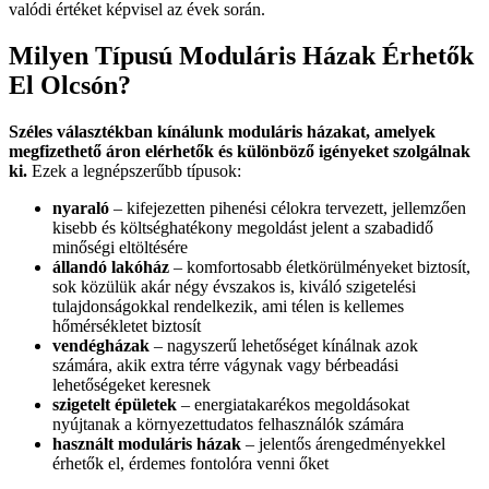
valódi értéket képvisel az évek során.
Milyen Típusú Moduláris Házak Érhetők
El Olcsón?
Széles választékban kínálunk moduláris házakat, amelyek
megfizethető áron elérhetők és különböző igényeket szolgálnak
ki.
Ezek a legnépszerűbb típusok:
nyaraló
– kifejezetten pihenési célokra tervezett, jellemzően
kisebb és költséghatékony megoldást jelent a szabadidő
minőségi eltöltésére
állandó lakóház
– komfortosabb életkörülményeket biztosít,
sok közülük akár négy évszakos is, kiváló szigetelési
tulajdonságokkal rendelkezik, ami télen is kellemes
hőmérsékletet biztosít
vendégházak
– nagyszerű lehetőséget kínálnak azok
számára, akik extra térre vágynak vagy bérbeadási
lehetőségeket keresnek
szigetelt épületek
– energiatakarékos megoldásokat
nyújtanak a környezettudatos felhasználók számára
használt moduláris házak
– jelentős árengedményekkel
érhetők el, érdemes fontolóra venni őket