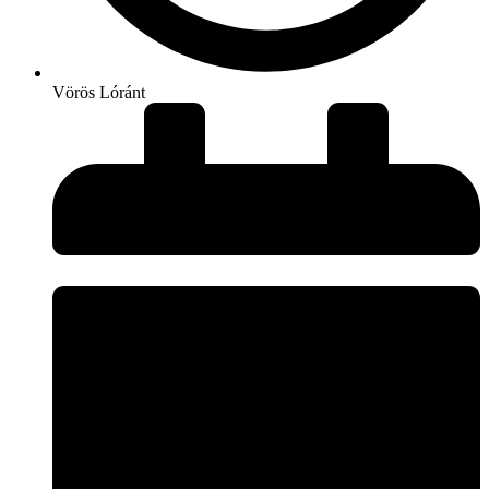
Vörös Lóránt