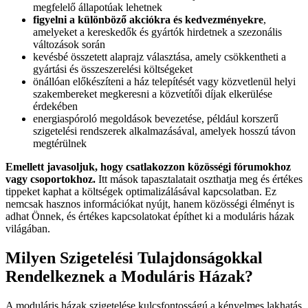
megfelelő állapotúak lehetnek
figyelni a különböző akciókra és kedvezményekre
,
amelyeket a kereskedők és gyártók hirdetnek a szezonális
változások során
kevésbé összetett alaprajz választása, amely csökkentheti a
gyártási és összeszerelési költségeket
önállóan előkészíteni a ház telepítését vagy közvetlenül helyi
szakembereket megkeresni a közvetítői díjak elkerülése
érdekében
energiaspóroló megoldások bevezetése, például korszerű
szigetelési rendszerek alkalmazásával, amelyek hosszú távon
megtérülnek
Emellett javasoljuk, hogy csatlakozzon közösségi fórumokhoz
vagy csoportokhoz.
Itt mások tapasztalatait oszthatja meg és értékes
tippeket kaphat a költségek optimalizálásával kapcsolatban. Ez
nemcsak hasznos információkat nyújt, hanem közösségi élményt is
adhat Önnek, és értékes kapcsolatokat építhet ki a moduláris házak
világában.
Milyen Szigetelési Tulajdonságokkal
Rendelkeznek a Moduláris Házak?
A moduláris házak szigetelése kulcsfontosságú a kényelmes lakhatás