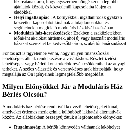
biztosítanak arra, hogy egyszerűen böngésszen a legjobb
ajánlatok között, és közvetlenül kapcsolatba lépjen az
eladókkal
Helyi ingatlanpiac
: A környékbeli ingatlanirodák gyakran
közvetlen kapcsolatot kínálnak a tulajdonosokkal és
segíthetnek a megfelelő moduláris ház kiválasztásában
Moduláris ház-kereskedések
: Ezekben a szaküzletekben
időnként akciókat hirdetnek, ahol új vagy használt moduláris
házakat szerezhet be kedvezőbb áron, szakértői tanácsadással
Fontos azt is figyelembe venni, hogy milyen finanszírozási
lehetőségek állnak rendelkezésre a vásárláshoz. Részletfizetési
lehetőségek vagy bérleti konstrukciók révén csökkentheti az anyagi
terheket. A széles választék és versenyképes árak biztosítják, hogy
megtalálja az Ön igényeinek legmegfelelőbb megoldást.
Milyen Előnyökkel Jár a Moduláris Ház
Bérlés Olcsón?
A moduláris ház bérlése rendkívül kedvező lehetőségeket kínál,
amelyeket érdemes mérlegelni a különböző lakhatási alternatívák
között. Az alábbiakban összegyűjtöttük a legfontosabb előnyöket:
Rugalmasság:
A bérlők könnyedén válthatnak lakóhelyet