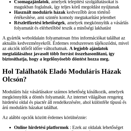
Csomagajánlatok
, amelyek telepítési szolgáltatásokat is
magukban foglalnak, így teljes körű megoldást nyújtanak
Használt moduláris házak
kedvezőbb áron történő
értékesítése, ami szintén komoly megtakarítást jelenthet
Részletfizetési lehetőségek
, amelyek megkönnyítik a vásárlás
folyamatát és elérhetőbbé teszik a minőségi lakhatást
A gyártók weboldalain folyamatosan friss információkat találhat az
aktuális kedvezményekről. Érdemes rendszeresen tájékozódni, mivel
az akciók időről időre változhatnak.
A legjobb ajánlatok
megtalálásához javasolt több forrást összehasonlítani, így
biztosíthatja, hogy a legelőnyösebb döntést hozza meg.
Hol Találhatók Eladó Moduláris Házak
Olcsón?
Moduláris ház vásárlásakor számos lehetőség kínálkozik, amelyek
megkönnyítik a döntés folyamatát. Az internet világában rengeteg
hirdetési oldal és piactér áll rendelkezésére, ahol különféle típusú és
árú moduláris házakat találhat.
Az alábbi opciók között érdemes körülnéznie:
Online hirdetési platformok
: Ezek az oldalak lehetőséget