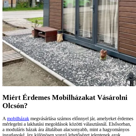
Miért Érdemes Mobilházakat Vásárolni
Olcsón?
A
mobilházak
megvásárlása számos előnnyel jár, amelyeket érdemes
mérlegelni a lakhatási megoldások közötti választásnál. Elsősorban,
a moduláris házak ára általában alacsonyabb, mint a hagyományos
ingatlanoké, így különösen vonzó lehetőséget jelentenek azok