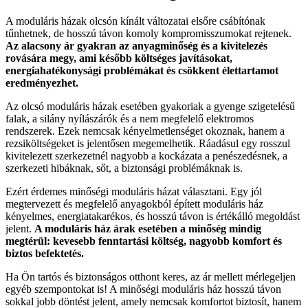
A moduláris házak olcsón kínált változatai elsőre csábítónak
tűnhetnek, de hosszú távon komoly kompromisszumokat rejtenek.
Az alacsony ár gyakran az anyagminőség és a kivitelezés
rovására megy, ami később költséges javításokat,
energiahatékonysági problémákat és csökkent élettartamot
eredményezhet.
Az olcsó moduláris házak esetében gyakoriak a gyenge szigetelésű
falak, a silány nyílászárók és a nem megfelelő elektromos
rendszerek. Ezek nemcsak kényelmetlenséget okoznak, hanem a
rezsiköltségeket is jelentősen megemelhetik. Ráadásul egy rosszul
kivitelezett szerkezetnél nagyobb a kockázata a penészedésnek, a
szerkezeti hibáknak, sőt, a biztonsági problémáknak is.
Ezért érdemes minőségi moduláris házat választani. Egy jól
megtervezett és megfelelő anyagokból épített moduláris ház
kényelmes, energiatakarékos, és hosszú távon is értékálló megoldást
jelent.
A moduláris ház árak esetében a minőség mindig
megtérül: kevesebb fenntartási költség, nagyobb komfort és
biztos befektetés.
Ha Ön tartós és biztonságos otthont keres, az ár mellett mérlegeljen
egyéb szempontokat is! A minőségi moduláris ház hosszú távon
sokkal jobb döntést jelent, amely nemcsak komfortot biztosít, hanem