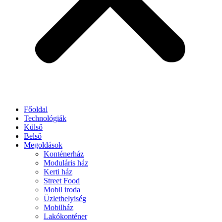
Főoldal
Technológiák
Külső
Belső
Megoldások
Konténerház
Moduláris ház
Kerti ház
Street Food
Mobil iroda
Üzlethelyiség
Mobilház
Lakókonténer