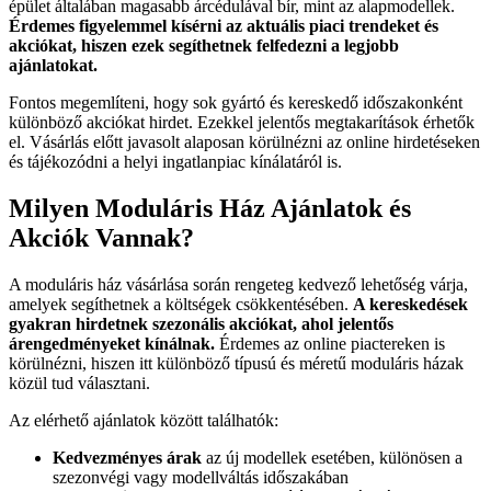
épület általában magasabb árcédulával bír, mint az alapmodellek.
Érdemes figyelemmel kísérni az aktuális piaci trendeket és
akciókat, hiszen ezek segíthetnek felfedezni a legjobb
ajánlatokat.
Fontos megemlíteni, hogy sok gyártó és kereskedő időszakonként
különböző akciókat hirdet. Ezekkel jelentős megtakarítások érhetők
el. Vásárlás előtt javasolt alaposan körülnézni az online hirdetéseken
és tájékozódni a helyi ingatlanpiac kínálatáról is.
Milyen Moduláris Ház Ajánlatok és
Akciók Vannak?
A moduláris ház vásárlása során rengeteg kedvező lehetőség várja,
amelyek segíthetnek a költségek csökkentésében.
A kereskedések
gyakran hirdetnek szezonális akciókat, ahol jelentős
árengedményeket kínálnak.
Érdemes az online piactereken is
körülnézni, hiszen itt különböző típusú és méretű moduláris házak
közül tud választani.
Az elérhető ajánlatok között találhatók:
Kedvezményes árak
az új modellek esetében, különösen a
szezonvégi vagy modellváltás időszakában