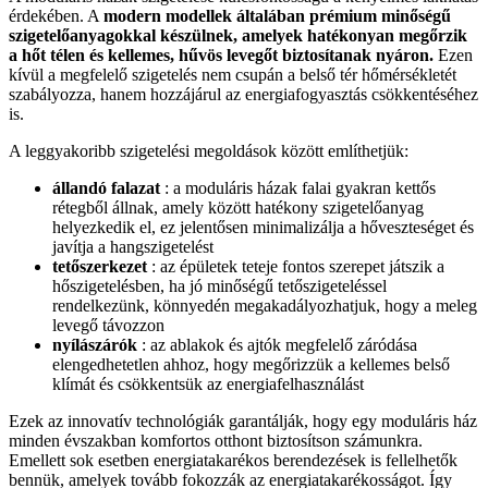
érdekében. A
modern modellek általában prémium minőségű
szigetelőanyagokkal készülnek, amelyek hatékonyan megőrzik
a hőt télen és kellemes, hűvös levegőt biztosítanak nyáron.
Ezen
kívül a megfelelő szigetelés nem csupán a belső tér hőmérsékletét
szabályozza, hanem hozzájárul az energiafogyasztás csökkentéséhez
is.
A leggyakoribb szigetelési megoldások között említhetjük:
állandó falazat
: a moduláris házak falai gyakran kettős
rétegből állnak, amely között hatékony szigetelőanyag
helyezkedik el, ez jelentősen minimalizálja a hőveszteséget és
javítja a hangszigetelést
tetőszerkezet
: az épületek teteje fontos szerepet játszik a
hőszigetelésben, ha jó minőségű tetőszigeteléssel
rendelkezünk, könnyedén megakadályozhatjuk, hogy a meleg
levegő távozzon
nyílászárók
: az ablakok és ajtók megfelelő záródása
elengedhetetlen ahhoz, hogy megőrizzük a kellemes belső
klímát és csökkentsük az energiafelhasználást
Ezek az innovatív technológiák garantálják, hogy egy moduláris ház
minden évszakban komfortos otthont biztosítson számunkra.
Emellett sok esetben energiatakarékos berendezések is fellelhetők
bennük, amelyek tovább fokozzák az energiatakarékosságot. Így