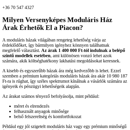
+36 70 547 4327
Milyen Versenyképes Moduláris Ház
Árak Érhetők El a Piacon?
A moduláris házak világában rengeteg lehetőség várja az
érdeklődőket, így bármilyen igényhez könnyen találhatnak
megfelelő választást.
Az árak 1 400 000 Ft-tól indulnak a belépő
szintű modellek esetében
, ami különösen vonzó lehet azok
számára, akik költséghatékony lakhatási megoldásokat keresnek.
A kisebb és egyszerűbb házak ára még kedvezőbb is lehet. Ezzel
szemben a prémium kategóriás moduláris házak ára akár 10 980 187
Ft-ra is rúghat, így széles spektrumot kínálnak a vásárlók számára az
igényeik és pénzügyi lehetőségeik alapján.
Az árakat számos tényező befolyásolja, mint például:
méret és elrendezés
felhasznált anyagok minősége
belső felszereltség és komfortfokozat
Például egy jól szigetelt moduláris ház vagy egy prémium minőségű