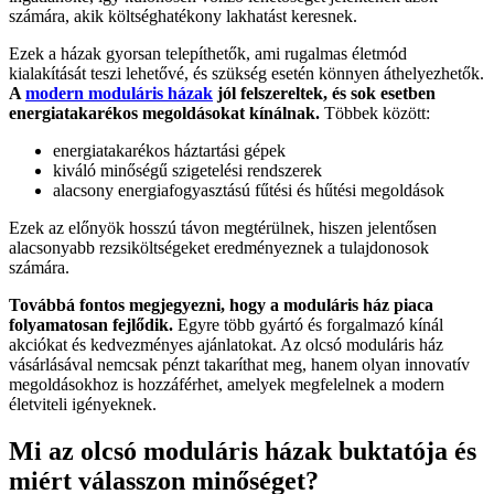
számára, akik költséghatékony lakhatást keresnek.
Ezek a házak gyorsan telepíthetők, ami rugalmas életmód
kialakítását teszi lehetővé, és szükség esetén könnyen áthelyezhetők.
A
modern moduláris házak
jól felszereltek, és sok esetben
energiatakarékos megoldásokat kínálnak.
Többek között:
energiatakarékos háztartási gépek
kiváló minőségű szigetelési rendszerek
alacsony energiafogyasztású fűtési és hűtési megoldások
Ezek az előnyök hosszú távon megtérülnek, hiszen jelentősen
alacsonyabb rezsiköltségeket eredményeznek a tulajdonosok
számára.
Továbbá fontos megjegyezni, hogy a moduláris ház piaca
folyamatosan fejlődik.
Egyre több gyártó és forgalmazó kínál
akciókat és kedvezményes ajánlatokat. Az olcsó moduláris ház
vásárlásával nemcsak pénzt takaríthat meg, hanem olyan innovatív
megoldásokhoz is hozzáférhet, amelyek megfelelnek a modern
életviteli igényeknek.
Mi az olcsó moduláris házak buktatója és
miért válasszon minőséget?