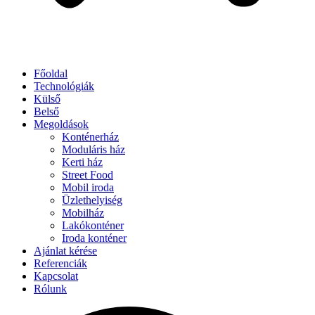
Főoldal
Technológiák
Külső
Belső
Megoldások
Konténerház
Moduláris ház
Kerti ház
Street Food
Mobil iroda
Üzlethelyiség
Mobilház
Lakókonténer
Iroda konténer
Ajánlat kérése
Referenciák
Kapcsolat
Rólunk