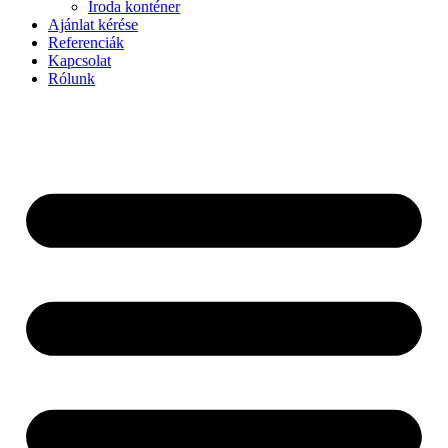
Iroda konténer
Ajánlat kérése
Referenciák
Kapcsolat
Rólunk