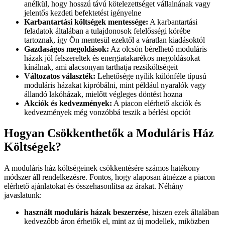
anélkül, hogy hosszú távú kötelezettséget vállalnának vagy
jelentős kezdeti befektetést igényelne
Karbantartási költségek mentessége:
A karbantartási
feladatok általában a tulajdonosok felelősségi körébe
tartoznak, így Ön mentesül ezektől a váratlan kiadásoktól
Gazdaságos megoldások:
Az olcsón bérelhető moduláris
házak jól felszereltek és energiatakarékos megoldásokat
kínálnak, ami alacsonyan tarthatja rezsiköltségeit
Változatos választék:
Lehetősége nyílik különféle típusú
moduláris házakat kipróbálni, mint például nyaralók vagy
állandó lakóházak, mielőtt végleges döntést hozna
Akciók és kedvezmények:
A piacon elérhető akciók és
kedvezmények még vonzóbbá teszik a bérlési opciót
Hogyan Csökkenthetők a Moduláris Ház
Költségek?
A moduláris ház költségeinek csökkentésére számos hatékony
módszer áll rendelkezésre. Fontos, hogy alaposan átnézze a piacon
elérhető ajánlatokat és összehasonlítsa az árakat. Néhány
javaslatunk:
használt moduláris házak beszerzése
, hiszen ezek általában
kedvezőbb áron érhetők el, mint az új modellek, miközben